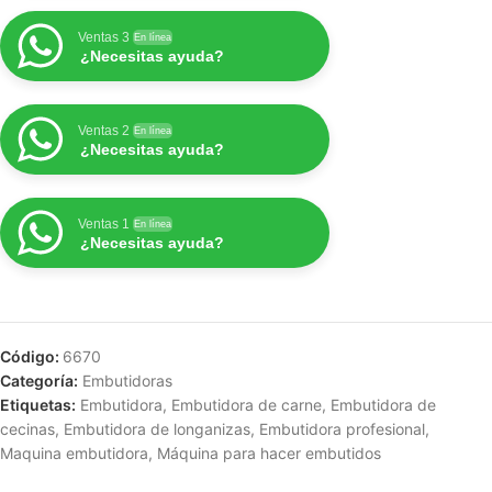
Ventas 3
En línea
¿Necesitas ayuda?
Ventas 2
En línea
¿Necesitas ayuda?
Ventas 1
En línea
¿Necesitas ayuda?
Código:
6670
Categoría:
Embutidoras
Etiquetas:
Embutidora
,
Embutidora de carne
,
Embutidora de
cecinas
,
Embutidora de longanizas
,
Embutidora profesional
,
Maquina embutidora
,
Máquina para hacer embutidos