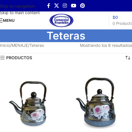
Skip to navigation
Skip to main content
$
0
MENU
0
Product
Teteras
Inicio
MENAJE
Teteras
Mostrando los 8 resultados
PRODUCTOS