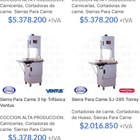
Carnicerías
,
Cortadoras de
Carnicerías
,
Cortadoras de
carne
,
Sierras Para Carne
carne
,
Sierras Para Carne
$
5.378.200
$
5.378.200
+IVA
+IVA
Sierra Para Carne 3 hp Trifásica
Sierra Para Carne SJ-295 Torrey
Ventus
Cortadoras de carne
,
Cortadoras
COCCION ALTA PRODUCCION
,
de Hueso
,
Sierras Para Carne
Carnicerías
,
Cortadoras de
$
2.016.850
+IVA
carne
,
Sierras Para Carne
$
5.378.200
+IVA