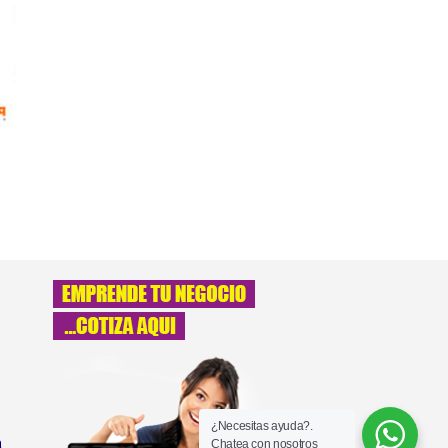
¿Necesitas ayuda?.
a
Chatea con nosotros