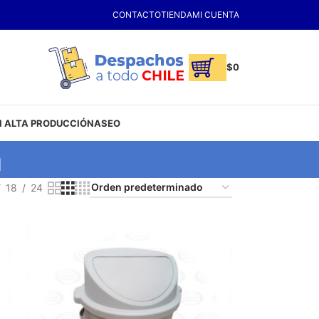
CONTACTO
TIENDA
MI CUENTA
$
0
 ALTA PRODUCCIÓN
ASEO
a
18
24