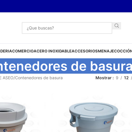
DERIA
COMERCIO
ACERO INOXIDABLE
ACCESORIOS
MENAJE
COCCIÓN
tenedores de basur
E ASEO
Contenedores de basura
Mostrar
9
12