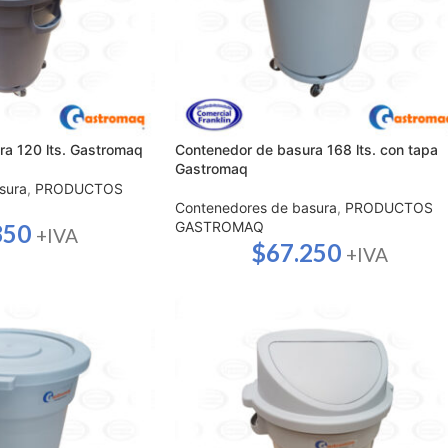
ra 120 lts. Gastromaq
Contenedor de basura 168 lts. con tapa
Gastromaq
sura
,
PRODUCTOS
Contenedores de basura
,
PRODUCTOS
GASTROMAQ
850
+IVA
$
67.250
+IVA