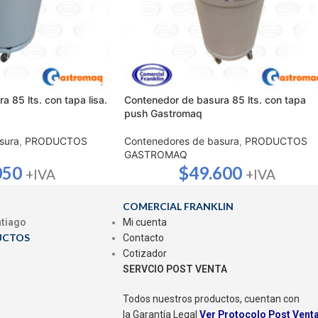
 85 lts. con tapa lisa.
Contenedor de basura 85 lts. con tapa
push Gastromaq
sura
,
PRODUCTOS
Contenedores de basura
,
PRODUCTOS
GASTROMAQ
050
$
49.600
+IVA
+IVA
COMERCIAL FRANKLIN
ntiago
Mi cuenta
UCTOS
Contacto
Cotizador
SERVCIO POST VENTA
Todos nuestros productos, cuentan con
la Garantía Legal
Ver Protocolo Post Vent