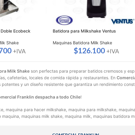
 Doble Ecobeck
Batidora para Milkshake Ventus
ilk Shake
Maquinas Batidora Milk Shake
.700
$
126.100
+IVA
+IVA
ora Milk Shake
son perfectas para preparar batidos cremosos y esp
ías, cafeterías, locales de comida rápida y restaurantes. En
Comercia
 potentes y un diseño resistente que garantiza un rendimiento const
mercial Franklin despacha a todo Chile
!
e, maquina para hacer milkshake, maquina para milkshake, maquina
e maquina, maquinas milk shake, maquina milk, maquinas batidora mi
COMERCIAL FRANKLIN