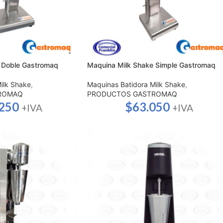
 Doble Gastromaq
Maquina Milk Shake Simple Gastromaq
ilk Shake
,
Maquinas Batidora Milk Shake
,
ROMAQ
PRODUCTOS GASTROMAQ
.250
$
63.050
+IVA
+IVA