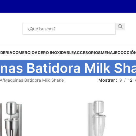
DERIA
COMERCIO
ACERO INOXIDABLE
ACCESORIOS
MENAJE
COCCIÓN
nas Batidora Milk Sh
A
Maquinas Batidora Milk Shake
Mostrar
9
12