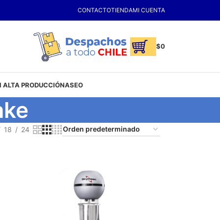
CONTACTO
TIENDA
MI CUENTA
$
0
 ALTA PRODUCCIÓN
ASEO
ake
18
24