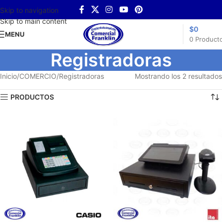
Skip to navigation
Skip to main content
$
0
MENU
0
Product
Registradoras
Inicio
COMERCIO
Registradoras
Mostrando los 2 resultados
PRODUCTOS