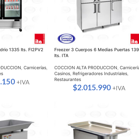
drio 1335 lts. FI2PV2
Freezer 3 Cuerpos 6 Medias Puertas 13
lts. ITA
ODUCCION
,
Carnicerías
,
COCCION ALTA PRODUCCION
,
Carnicerí
es
Casinos
,
Refrigeradores Industriales
,
Restaurantes
.150
+IVA
$
2.015.990
+IVA