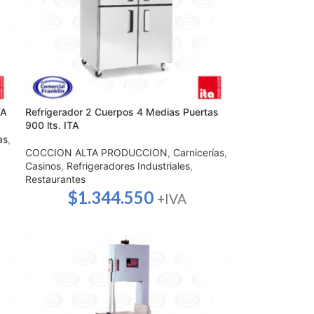
TA
Refrigerador 2 Cuerpos 4 Medias Puertas
900 lts. ITA
as
,
COCCION ALTA PRODUCCION
,
Carnicerías
,
Casinos
,
Refrigeradores Industriales
,
Restaurantes
$
1.344.550
+IVA