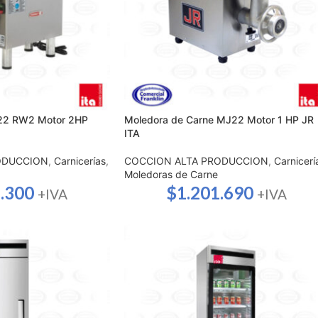
 22 RW2 Motor 2HP
Moledora de Carne MJ22 Motor 1 HP JR
ITA
ODUCCION
,
Carnicerías
,
COCCION ALTA PRODUCCION
,
Carnicerí
Moledoras de Carne
.300
$
1.201.690
+IVA
+IVA