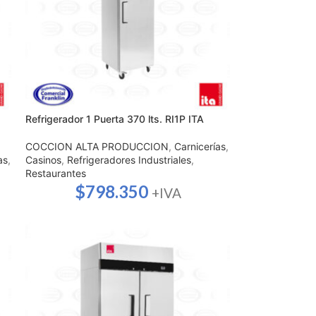
Refrigerador 1 Puerta 370 lts. RI1P ITA
COCCION ALTA PRODUCCION
,
Carnicerías
,
as
,
Casinos
,
Refrigeradores Industriales
,
Restaurantes
$
798.350
+IVA