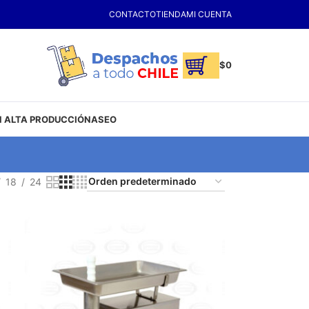
CONTACTO
TIENDA
MI CUENTA
$
0
 ALTA PRODUCCIÓN
ASEO
18
24