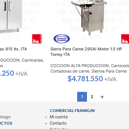
as 815 lts. ITA
Sierra Para Carne 295AI Motor 1.5 HP
Torrey ITA
ODUCCION
,
Carnicerías
,
es
COCCION ALTA PRODUCCION
,
Carnicerí
Cortadoras de carne
,
Sierras Para Carne
.250
+IVA
$
4.781.550
+IVA
1
2
→
COMERCIAL FRANKLIN
ntiago
Mi cuenta
UCTOS
Contacto