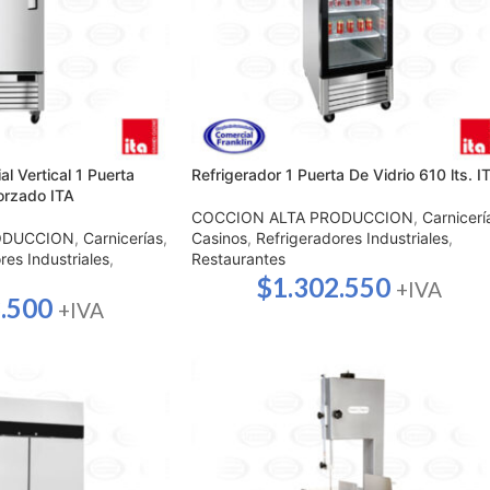
al Vertical 1 Puerta
Refrigerador 1 Puerta De Vidrio 610 lts. I
Forzado ITA
COCCION ALTA PRODUCCION
,
Carnicerí
ODUCCION
,
Carnicerías
,
Casinos
,
Refrigeradores Industriales
,
res Industriales
,
Restaurantes
$
1.302.550
+IVA
.500
+IVA