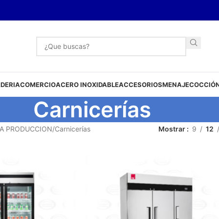
DERIA
COMERCIO
ACERO INOXIDABLE
ACCESORIOS
MENAJE
COCCIÓN
Carnicerías
TA PRODUCCION
Carnicerías
Mostrar
9
12