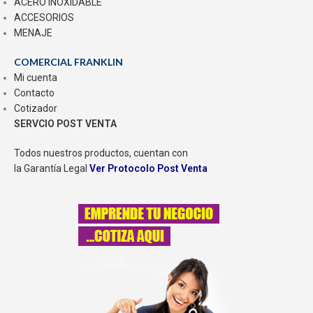
ACERO INOXIDABLE
ACCESORIOS
MENAJE
COMERCIAL FRANKLIN
Mi cuenta
Contacto
Cotizador
SERVCIO POST VENTA
Todos nuestros productos, cuentan con
la Garantía Legal
Ver Protocolo Post Venta