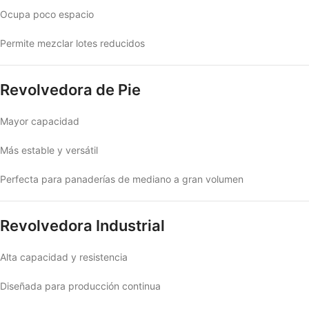
Ocupa poco espacio
Permite mezclar lotes reducidos
Revolvedora de Pie
Mayor capacidad
Más estable y versátil
Perfecta para panaderías de mediano a gran volumen
Revolvedora Industrial
Alta capacidad y resistencia
Diseñada para producción continua