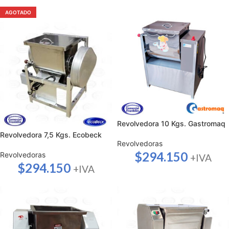
AGOTADO
Revolvedora 10 Kgs. Gastromaq
Revolvedora 7,5 Kgs. Ecobeck
Revolvedoras
$
294.150
Revolvedoras
+IVA
$
294.150
+IVA