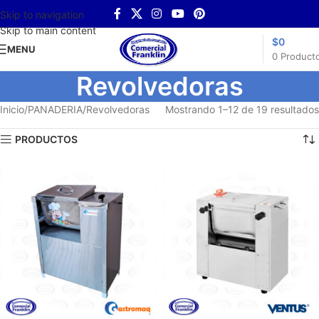
Skip to navigation
Skip to main content
$
0
MENU
0
Product
Revolvedoras
Inicio
PANADERIA
Revolvedoras
Mostrando 1–12 de 19 resultados
PRODUCTOS