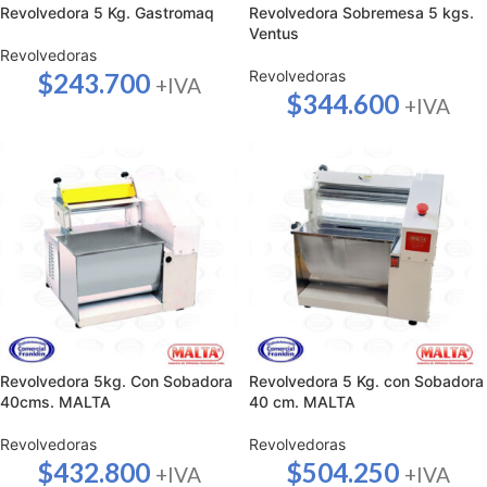
Revolvedora 5 Kg. Gastromaq
Revolvedora Sobremesa 5 kgs.
Ventus
Revolvedoras
Revolvedoras
$
243.700
+IVA
$
344.600
+IVA
Revolvedora 5kg. Con Sobadora
Revolvedora 5 Kg. con Sobadora
40cms. MALTA
40 cm. MALTA
Revolvedoras
Revolvedoras
$
432.800
$
504.250
+IVA
+IVA