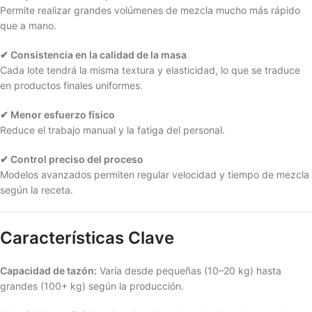
Permite realizar grandes volúmenes de mezcla mucho más rápido
que a mano.
✔ Consistencia en la calidad de la masa
Cada lote tendrá la misma textura y elasticidad, lo que se traduce
en productos finales uniformes.
✔ Menor esfuerzo físico
Reduce el trabajo manual y la fatiga del personal.
✔ Control preciso del proceso
Modelos avanzados permiten regular velocidad y tiempo de mezcla
según la receta.
Características Clave
Capacidad de tazón:
Varía desde pequeñas (10–20 kg) hasta
grandes (100+ kg) según la producción.