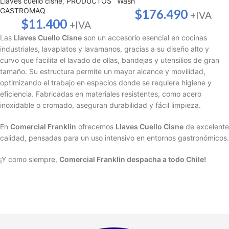
Llaves cuello cisne
,
PRODUCTOS
Wash
GASTROMAQ
$
176.490
+IVA
$
11.400
+IVA
Las
Llaves Cuello Cisne
son un accesorio esencial en cocinas
industriales, lavaplatos y lavamanos, gracias a su diseño alto y
curvo que facilita el lavado de ollas, bandejas y utensilios de gran
tamaño. Su estructura permite un mayor alcance y movilidad,
optimizando el trabajo en espacios donde se requiere higiene y
eficiencia. Fabricadas en materiales resistentes, como acero
inoxidable o cromado, aseguran durabilidad y fácil limpieza.
En
Comercial Franklin
ofrecemos
Llaves Cuello Cisne
de excelente
calidad, pensadas para un uso intensivo en entornos gastronómicos.
¡Y como siempre,
Comercial Franklin despacha a todo Chile!