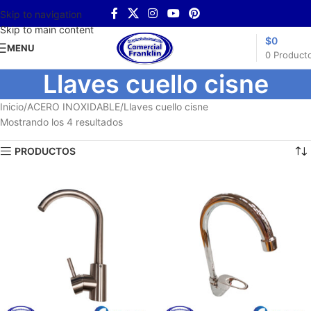
Skip to navigation
Skip to main content
$
0
MENU
0
Product
Llaves cuello cisne
Inicio
ACERO INOXIDABLE
Llaves cuello cisne
Mostrando los 4 resultados
PRODUCTOS