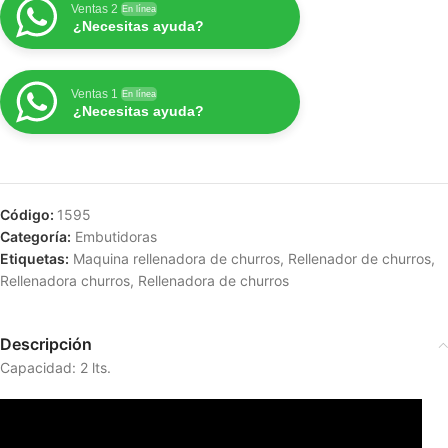
Ventas 2
En línea
¿Necesitas ayuda?
Ventas 1
En línea
¿Necesitas ayuda?
Código:
1595
Categoría:
Embutidoras
Etiquetas:
Maquina rellenadora de churros
,
Rellenador de churros
,
Rellenadora churros
,
Rellenadora de churros
Descripción
Capacidad: 2 lts.