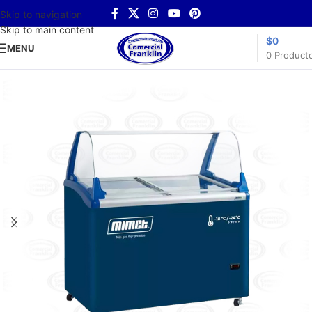
Skip to navigation
Skip to main content
$
0
MENU
0
Product