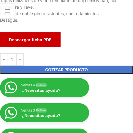
Tapas delizables de vidrio templado de baja emisividad, con
cerradura y llave.
Ruedas de doble giro resistentes, con rodamientos.
Desagüe.
Descargar ficha PDF
COTIZAR PRODUCTO
Ventas 4
En línea
¿Necesitas ayuda?
Ventas 3
En línea
¿Necesitas ayuda?