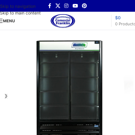
Skip to navigation
Skip to main content
$
0
MENU
0
Product