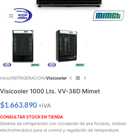
Haga clic para ampliar
Inicio
REFRIGERACION
Visicooler
Visicooler 1000 Lts. VV-38D Mimet
$
1.663.890
+IVA
CONSULTAR STOCK EN TIENDA
Sistema de refrigeración con circulación de aire forzado, módulo
electromecánico para el control y regulación de temperatura.