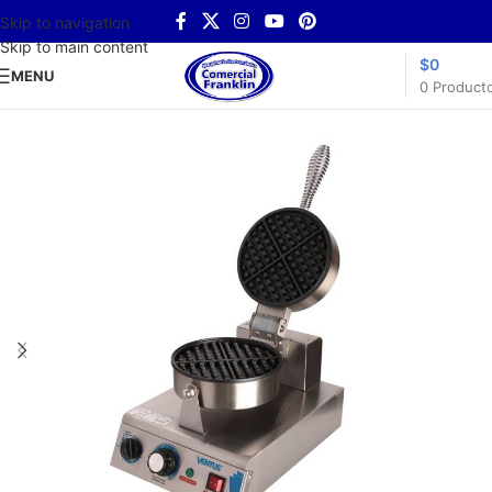
Skip to navigation
Skip to main content
$
0
MENU
0
Product