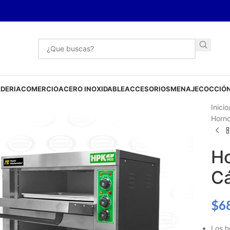
DERIA
COMERCIO
ACERO INOXIDABLE
ACCESORIOS
MENAJE
COCCIÓN
Inicio
Horno
Ho
Cá
$
6
Los h