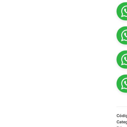
Códi
Categ