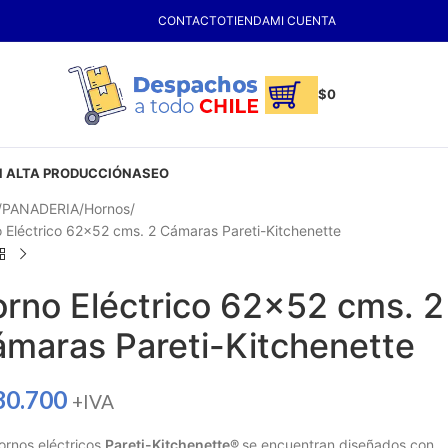
CONTACTO
TIENDA
MI CUENTA
$
0
 ALTA PRODUCCIÓN
ASEO
PANADERIA
Hornos
 Eléctrico 62×52 cms. 2 Cámaras Pareti-Kitchenette
rno Eléctrico 62×52 cms. 2
maras Pareti-Kitchenette
80.700
+IVA
ornos eléctricos
Pareti-Kitchenette®
se encuentran diseñados con