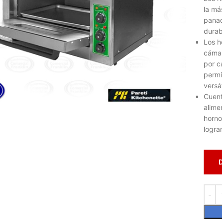
la má
panad
durab
Los h
cámar
por c
permi
versá
lic para ampliar
Cuent
alime
horno
logra