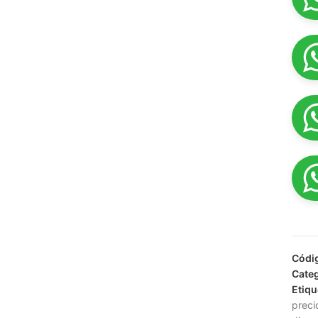
Códi
Categ
Etiqu
preci