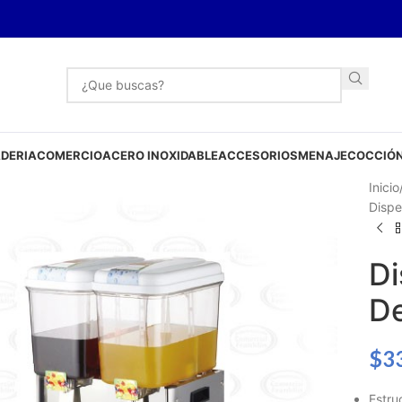
DERIA
COMERCIO
ACERO INOXIDABLE
ACCESORIOS
MENAJE
COCCIÓN
Inicio
Dispe
Di
De
$
3
Estru