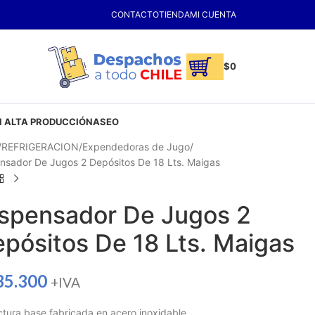
CONTACTO
TIENDA
MI CUENTA
$
0
 ALTA PRODUCCIÓN
ASEO
REFRIGERACION
Expendedoras de Jugo
nsador De Jugos 2 Depósitos De 18 Lts. Maigas
spensador De Jugos 2
pósitos De 18 Lts. Maigas
35.300
+IVA
ctura base fabricada en acero inoxidable.