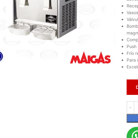
Recep
Vasos
Válvu
Bomba
magné
Compr
Push 
Frío 
lic para ampliar
Para 
Excel