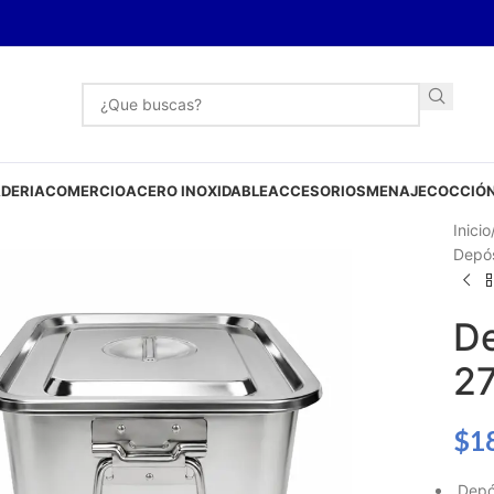
DERIA
COMERCIO
ACERO INOXIDABLE
ACCESORIOS
MENAJE
COCCIÓN
Inicio
Depós
De
27
$
1
Depós