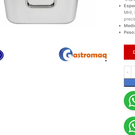
Espec
MH), 
preci
Medi
Peso
lic para ampliar