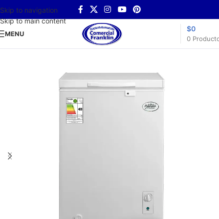
Skip to navigation
Skip to main content
$
0
MENU
0
Product