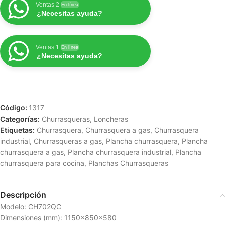
Ventas 2
En línea
¿Necesitas ayuda?
Ventas 1
En línea
¿Necesitas ayuda?
Código:
1317
Categorías:
Churrasqueras
,
Loncheras
Etiquetas:
Churrasquera
,
Churrasquera a gas
,
Churrasquera
industrial
,
Churrasqueras a gas
,
Plancha churrasquera
,
Plancha
churrasquera a gas
,
Plancha churrasquera industrial
,
Plancha
churrasquera para cocina
,
Planchas Churrasqueras
Descripción
Modelo: CH702QC
Dimensiones (mm): 1150x850x580