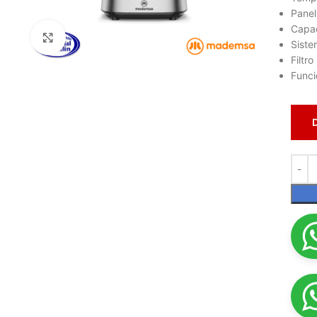
Panel
Capac
Haga clic para ampliar
Siste
Filtro
Funci