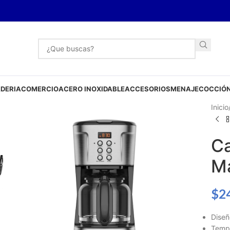
DERIA
COMERCIO
ACERO INOXIDABLE
ACCESORIOS
MENAJE
COCCIÓN
Inicio
Ca
M
$
2
Diseñ
Tempo