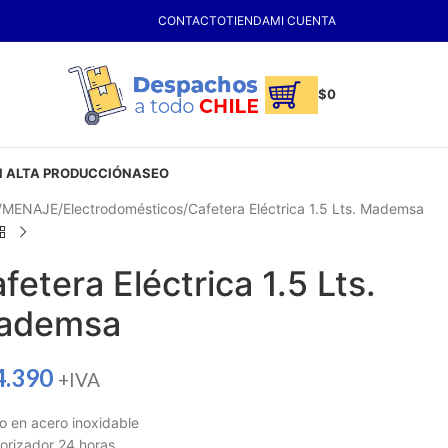
CONTACTO
TIENDA
MI CUENTA
$
0
 ALTA PRODUCCIÓN
ASEO
MENAJE
Electrodomésticos
Cafetera Eléctrica 1.5 Lts. Mademsa
fetera Eléctrica 1.5 Lts.
ademsa
4.390
+IVA
o en acero inoxidable
rizador 24 horas