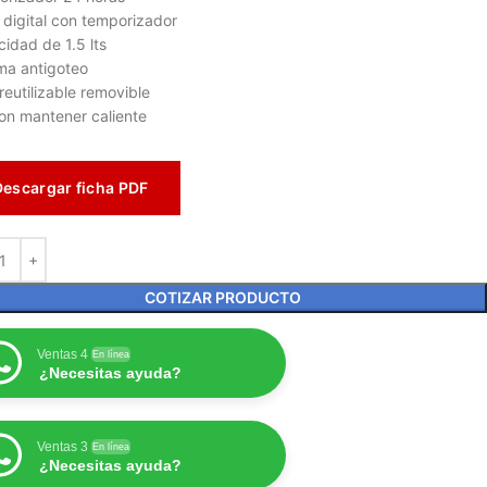
 digital con temporizador
idad de 1.5 lts
ma antigoteo
 reutilizable removible
on mantener caliente
Descargar ficha PDF
COTIZAR PRODUCTO
Ventas 4
En línea
¿Necesitas ayuda?
Ventas 3
En línea
¿Necesitas ayuda?