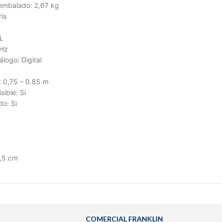
 embalado:
2,67 kg
is
 L
Hz
nálogo:
Digital
:
0,75 – 0.85 m
isible:
Si
do:
Si
7,5 cm
COMERCIAL FRANKLIN