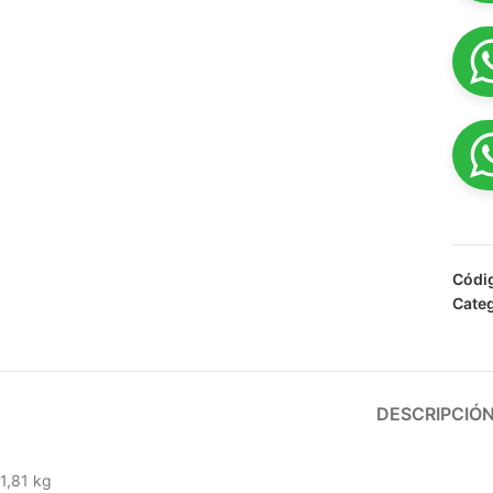
Códi
Categ
DESCRIPCIÓ
1,81 kg