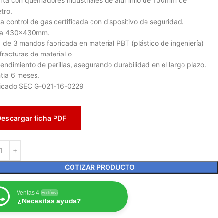
rta con quemadores industriales de aluminio de 150mm de
tro.
la control de gas certificada con dispositivo de seguridad.
lla 430x430mm.
la de 3 mandos fabricada en material PBT (plástico de ingeniería)
 fracturas de material o
endimiento de perillas, asegurando durabilidad en el largo plazo.
tía 6 meses.
ficado SEC G-021-16-0229
Descargar ficha PDF
COTIZAR PRODUCTO
Ventas 4
En línea
¿Necesitas ayuda?