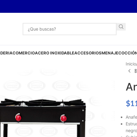
DERIA
COMERCIO
ACERO INOXIDABLE
ACCESORIOS
MENAJE
COCCIÓN
Inicio
An
$
1
Anafe
Estru
negro