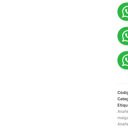
Códi
Categ
Etiqu
Anafe
maiga
Anafe