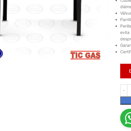
Cubie
diáme
Válvu
Parri
Peril
evita
despr
Garan
Certi
lic para ampliar