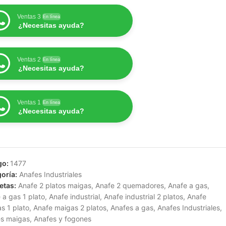
Ventas 3
En línea
¿Necesitas ayuda?
Ventas 2
En línea
¿Necesitas ayuda?
Ventas 1
En línea
¿Necesitas ayuda?
go:
1477
oría:
Anafes Industriales
etas:
Anafe 2 platos maigas
,
Anafe 2 quemadores
,
Anafe a gas
,
 a gas 1 plato
,
Anafe industrial
,
Anafe industrial 2 platos
,
Anafe
s 1 plato
,
Anafe maigas 2 platos
,
Anafes a gas
,
Anafes Industriales
,
s maigas
,
Anafes y fogones