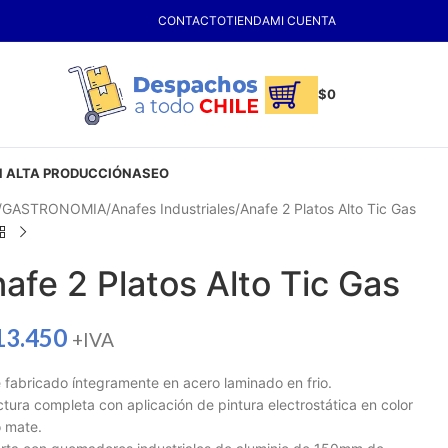
CONTACTO
TIENDA
MI CUENTA
$
0
 ALTA PRODUCCIÓN
ASEO
GASTRONOMIA
Anafes Industriales
Anafe 2 Platos Alto Tic Gas
afe 2 Platos Alto Tic Gas
13.450
+IVA
 fabricado íntegramente en acero laminado en frio.
ctura completa con aplicación de pintura electrostática en color
 mate.