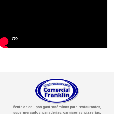
Venta de equipos gastronómicos para restaurantes,
supermercados, panaderías, carnicerías, pizzerías,