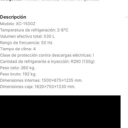
Descripción
Modelo: XC-1500Z
Temperatura de refrigeración: 2-8°C
Volumen efectivo total: 530 L
Rango de frecuencia: 50 Hz
Tiempo de clima: 4
Clase de protección contra descargas eléctricas: I
Cantidad de refrigerante e inyección: R290 (130g)
Peso neto: 260 kg.
Peso bruto: 192 kg.
Dimensiones internas: 1500x675x1235 mm.
Dimensiones caja: 1620x750x1330 mm.