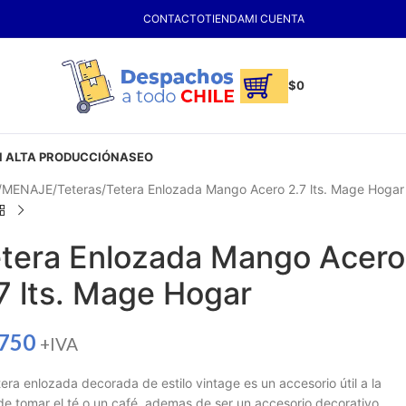
CONTACTO
TIENDA
MI CUENTA
$
0
 ALTA PRODUCCIÓN
ASEO
MENAJE
Teteras
Tetera Enlozada Mango Acero 2.7 lts. Mage Hogar
tera Enlozada Mango Acero
7 lts. Mage Hogar
.750
+IVA
tera enlozada decorada de estilo vintage es un accesorio útil a la
de tomar el té o un café, ademas de ser un accesorio decorativo