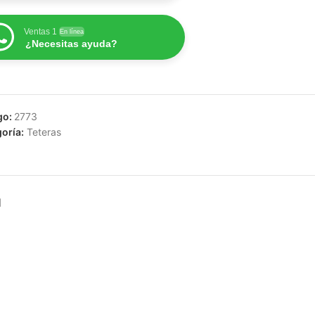
Ventas 1
En línea
¿Necesitas ayuda?
go:
2773
oría:
Teteras
N