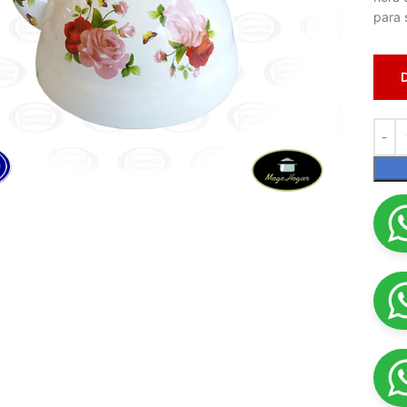
para 
lic para ampliar