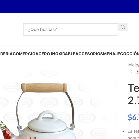
DERIA
COMERCIO
ACERO INOXIDABLE
ACCESORIOS
MENAJE
COCCIÓN
Inicio
Te
2.
$
6
La te
hora 