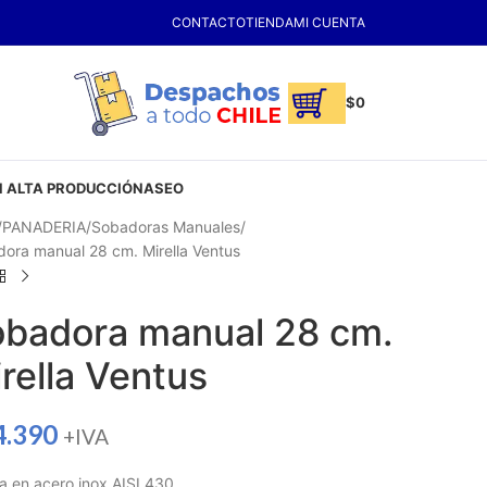
CONTACTO
TIENDA
MI CUENTA
$
0
 ALTA PRODUCCIÓN
ASEO
PANADERIA
Sobadoras Manuales
ora manual 28 cm. Mirella Ventus
badora manual 28 cm.
rella Ventus
4.390
+IVA
la en acero inox AISI 430.