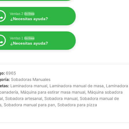
Ventas 2
En línea
¿Necesitas ayuda?
Ventas 1
En línea
¿Necesitas ayuda?
go:
6965
oría:
Sobadoras Manuales
etas:
Laminadora manual
,
Laminadora manual de masa
,
Laminadora
panadería
,
Máquina para estirar masa manual
,
Máquina sobadora
al
,
Sobadora artesanal
,
Sobadora manual
,
Sobadora manual de
s
,
Sobadora manual para pan
,
Sobadora para pizza