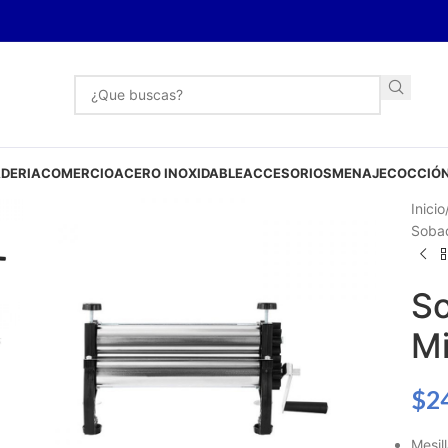
DERIA
COMERCIO
ACERO INOXIDABLE
ACCESORIOS
MENAJE
COCCIÓN
Inicio
Sobad
So
Mi
$
2
Mesil