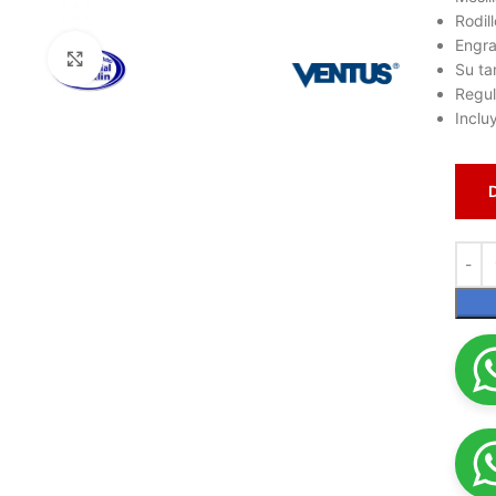
Rodil
Engra
Haga clic para ampliar
Su ta
Regul
Inclu