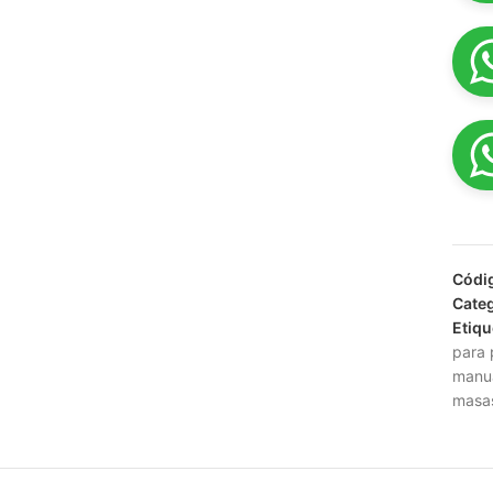
Códi
Categ
Etiqu
para 
manu
masa