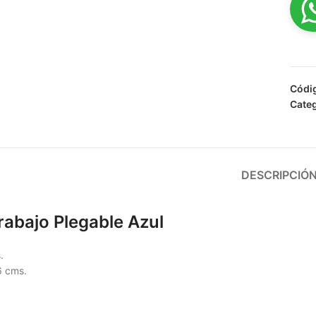
Códi
Categ
DESCRIPCIÓ
abajo Plegable Azul
.
6 cms.