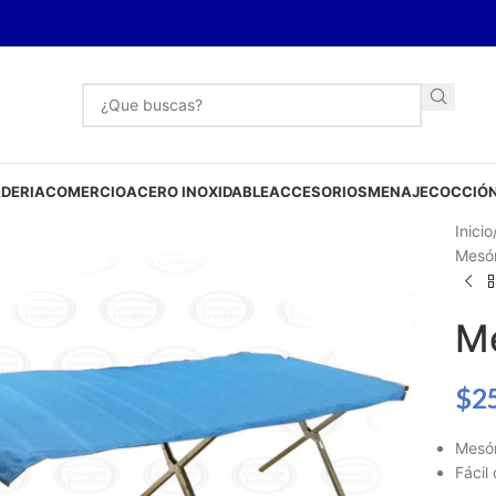
DERIA
COMERCIO
ACERO INOXIDABLE
ACCESORIOS
MENAJE
COCCIÓN
Inicio
Mesón
Me
$
2
Mesón
Fácil