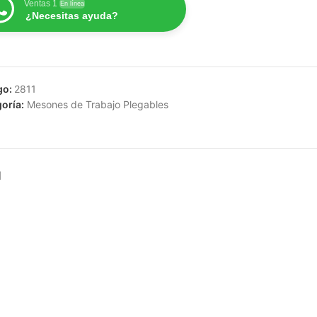
Ventas 1
En línea
¿Necesitas ayuda?
go:
2811
oría:
Mesones de Trabajo Plegables
N