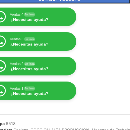
Ventas 4
En línea
¿Necesitas ayuda?
Ventas 3
En línea
¿Necesitas ayuda?
Ventas 2
En línea
¿Necesitas ayuda?
Ventas 1
En línea
¿Necesitas ayuda?
go:
6518
orías:
Casinos
,
COCCION ALTA PRODUCCION
,
Mesones de Trabajo