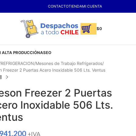
CONTACTO
TIENDA
MI CUENTA
$
0
 ALTA PRODUCCIÓN
ASEO
REFRIGERACION
Mesones de Trabajo Refrigerados
 Freezer 2 Puertas Acero Inoxidable 506 Lts. Ventus
son Freezer 2 Puertas
ero Inoxidable 506 Lts.
entus
.941.200
+IVA