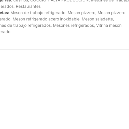
gerados
,
Restaurantes
etas:
Meson de trabajo refrigerado
,
Meson pizzero
,
Meson pizzero
gerado
,
Meson refrigerado acero inoxidable
,
Meson saladette
,
es de trabajo refrigerados
,
Mesones refrigerados
,
Vitrina meson
gerado
N