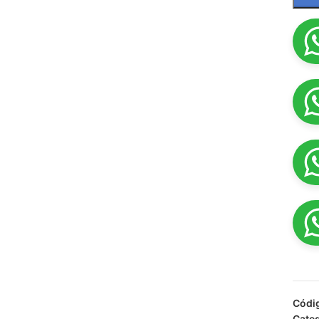
Códi
Categ