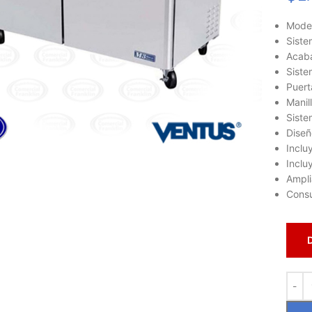
Mode
Siste
Acaba
Siste
Puert
Manil
Siste
lic para ampliar
Diseñ
Inclu
Incluy
Ampli
Consu