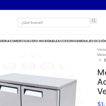
DERIA
COMERCIO
ACERO INOXIDABLE
ACCESORIOS
MENAJE
COCCIÓN
Inicio
Meson
Me
Ac
V
$
1