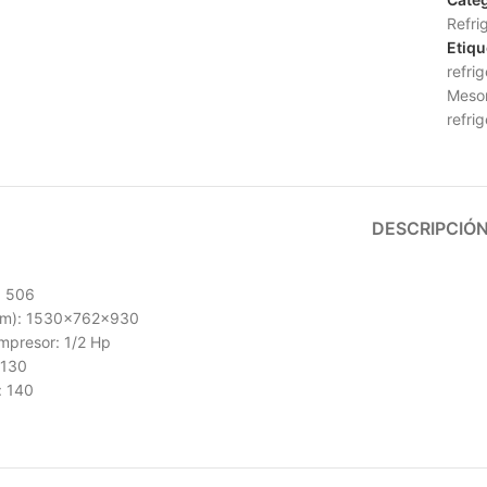
Refri
Etiqu
refri
Meson
refri
DESCRIPCIÓ
: 506
mm): 1530x762x930
mpresor: 1/2 Hp
 130
: 140