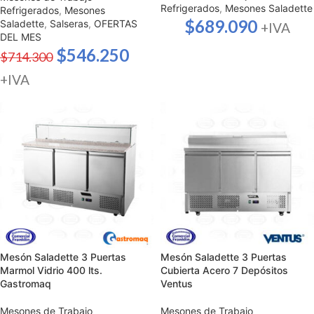
Refrigerados
,
Mesones Saladette
Refrigerados
,
Mesones
$
689.090
Saladette
,
Salseras
,
OFERTAS
+IVA
DEL MES
$
546.250
$
714.300
+IVA
Mesón Saladette 3 Puertas
Mesón Saladette 3 Puertas
Marmol Vidrio 400 lts.
Cubierta Acero 7 Depósitos
Gastromaq
Ventus
Mesones de Trabajo
Mesones de Trabajo