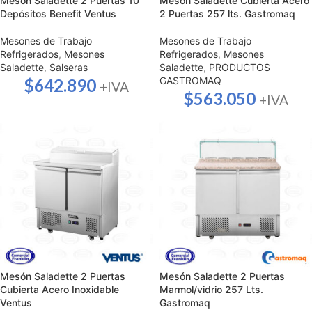
Mesón Saladette 2 Puertas 10
Mesón Saladette Cubierta Acero
Depósitos Benefit Ventus
2 Puertas 257 lts. Gastromaq
Mesones de Trabajo
Mesones de Trabajo
Refrigerados
,
Mesones
Refrigerados
,
Mesones
Saladette
,
Salseras
Saladette
,
PRODUCTOS
GASTROMAQ
$
642.890
+IVA
$
563.050
+IVA
Mesón Saladette 2 Puertas
Mesón Saladette 2 Puertas
Cubierta Acero Inoxidable
Marmol/vidrio 257 Lts.
Ventus
Gastromaq