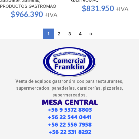
Saladette
,
Salseras
,
GASTROMAQ
PRODUCTOS GASTROMAQ
$
831.950
+IVA
$
966.390
+IVA
1
2
3
4
→
Venta de equipos gastronómicos para restaurantes,
supermercados, panaderías, carnicerías, pizzerías,
supermercados.
MESA CENTRAL
+56 9 5372 8803
+56 22 544 0441
+56 22 556 7958
+56 22 531 8292