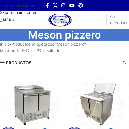
Skip to navigation
Skip to main content
$
0
MENU
0
Product
Meson pizzero
Inicio
Productos etiquetados “Meson pizzero”
Mostrando 1–12 de 37 resultados
PRODUCTOS