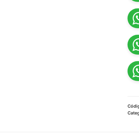
Códi
Categ