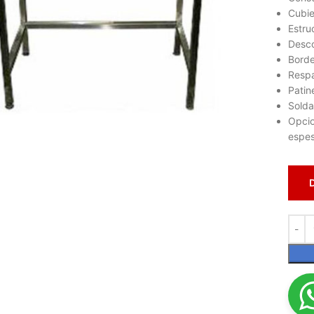
Cubie
Estru
Desco
Borde
Respa
Patin
Solda
Opcio
lic para ampliar
espes