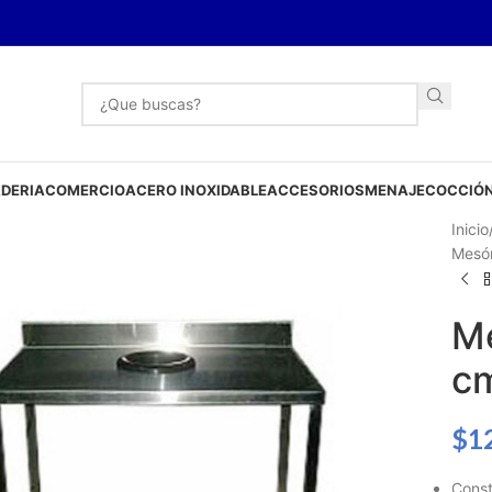
DERIA
COMERCIO
ACERO INOXIDABLE
ACCESORIOS
MENAJE
COCCIÓN
Inicio
Mesó
M
cm
$
1
Const