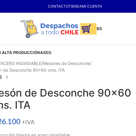
CONTACTO
TIENDA
MI CUENTA
$
0
 ALTA PRODUCCIÓN
ASEO
ACERO INOXIDABLE
Mesones de Desconche
n de Desconche 90×60 cms. ITA
esón de Desconche 90×60
s. ITA
26.100
+IVA
rucción íntegra en acero inoxidable.