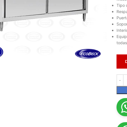
Tipo 
Resp
Puert
Sopor
Inter
Equip
todas
lic para ampliar