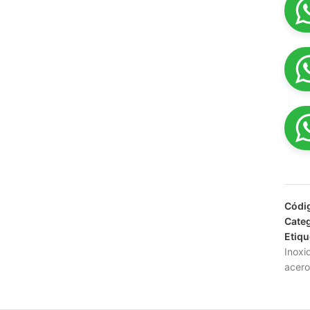
Códi
Categ
Etiqu
Inoxi
acero