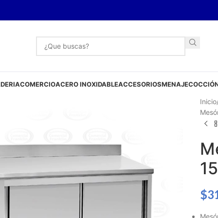
DERIA
COMERCIO
ACERO INOXIDABLE
ACCESORIOS
MENAJE
COCCIÓN
Inicio
Mesón
Me
1
$
3
Mesó