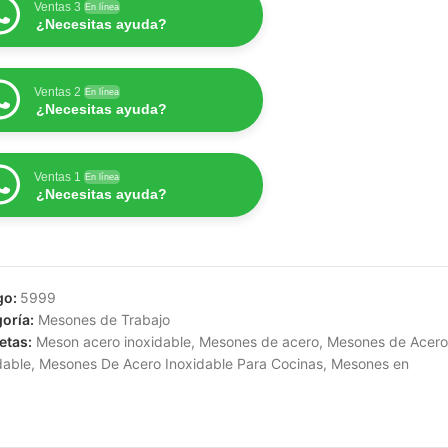
Ventas 3
En línea
¿Necesitas ayuda?
Ventas 2
En línea
¿Necesitas ayuda?
Ventas 1
En línea
¿Necesitas ayuda?
go:
5999
oría:
Mesones de Trabajo
etas:
Meson acero inoxidable
,
Mesones de acero
,
Mesones de Acero
dable
,
Mesones De Acero Inoxidable Para Cocinas
,
Mesones en