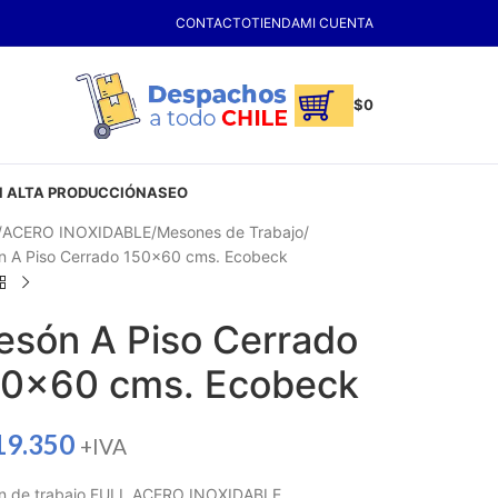
CONTACTO
TIENDA
MI CUENTA
$
0
 ALTA PRODUCCIÓN
ASEO
ACERO INOXIDABLE
Mesones de Trabajo
 A Piso Cerrado 150×60 cms. Ecobeck
són A Piso Cerrado
50×60 cms. Ecobeck
19.350
+IVA
n de trabajo FULL ACERO INOXIDABLE