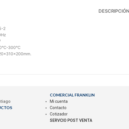
DESCRIPCIÓ
5-2
0Hz
W
50°C-300°C
620x310x200mm.
COMERCIAL FRANKLIN
ntiago
Mi cuenta
UCTOS
Contacto
Cotizador
SERVCIO POST VENTA