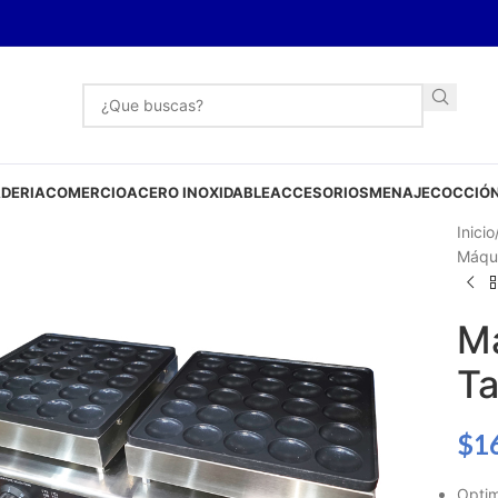
DERIA
COMERCIO
ACERO INOXIDABLE
ACCESORIOS
MENAJE
COCCIÓN
Inicio
Máqui
Má
Ta
$
1
Optim