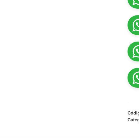
Códi
Categ