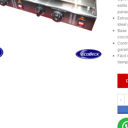
estil
panad
Estru
ideal 
Base 
cocci
Contr
garan
lic para ampliar
Fácil
tiemp