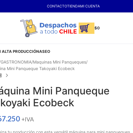
CONTACTO
TIENDA
MI CUENTA
$
0
 ALTA PRODUCCIÓN
ASEO
GASTRONOMIA
Maquinas Mini Panqueques
na Mini Panqueque Takoyaki Ecobeck
quina Mini Panqueque
koyaki Ecobeck
67.250
+IVA
iza tu producción con esta versátil máquina para mini panqueques