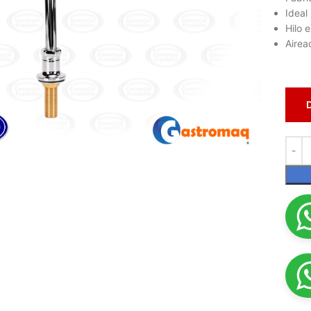
Ideal
Hilo 
Airea
lic para ampliar