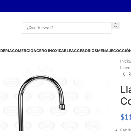
DERIA
COMERCIO
ACERO INOXIDABLE
ACCESORIOS
MENAJE
COCCIÓN
Inicio
Llave
Ll
Co
$
1
Fabri