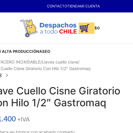
CONTACTO
TIENDA
MI CUENTA
$
0
 ALTA PRODUCCIÓN
ASEO
ACERO INOXIDABLE
Llaves cuello cisne
 Cuello Cisne Giratorio Con Hilo 1/2″ Gastromaq
ave Cuello Cisne Giratorio
n Hilo 1/2″ Gastromaq
1.400
+IVA
daca en bronce con acabado cromado