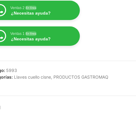
Ventas 2
En línea
¿Necesitas ayuda?
Ventas 1
En línea
¿Necesitas ayuda?
go:
5993
orías:
Llaves cuello cisne
,
PRODUCTOS GASTROMAQ
N