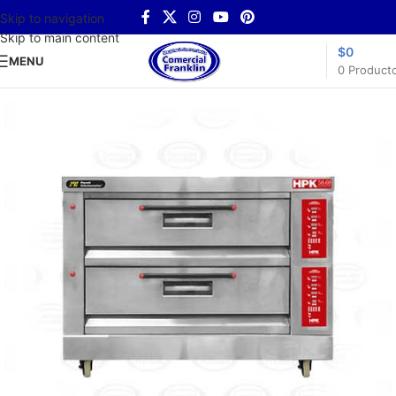
Skip to navigation
Skip to main content
$
0
MENU
0
Product