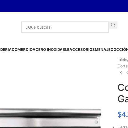
DERIA
COMERCIO
ACERO INOXIDABLE
ACCESORIOS
MENAJE
COCCIÓN
Inicio
Corta
Co
G
$
4
Herra