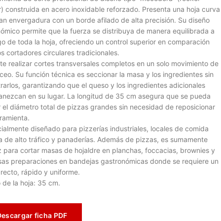
r) construida en acero inoxidable reforzado. Presenta una hoja curva
an envergadura con un borde afilado de alta precisión. Su diseño
ómico permite que la fuerza se distribuya de manera equilibrada a
rgo de toda la hoja, ofreciendo un control superior en comparación
os cortadores circulares tradicionales.
te realizar cortes transversales completos en un solo movimiento de
ceo. Su función técnica es seccionar la masa y los ingredientes sin
trarlos, garantizando que el queso y los ingredientes adicionales
nezcan en su lugar. La longitud de 35 cm asegura que se pueda
r el diámetro total de pizzas grandes sin necesidad de reposicionar
rramienta.
ialmente diseñado para pizzerías industriales, locales de comida
a de alto tráfico y panaderías. Además de pizzas, es sumamente
z para cortar masas de hojaldre en planchas, foccacias, brownies y
sas preparaciones en bandejas gastronómicas donde se requiere un
 recto, rápido y uniforme.
 de la hoja: 35 cm.
Descargar ficha PDF