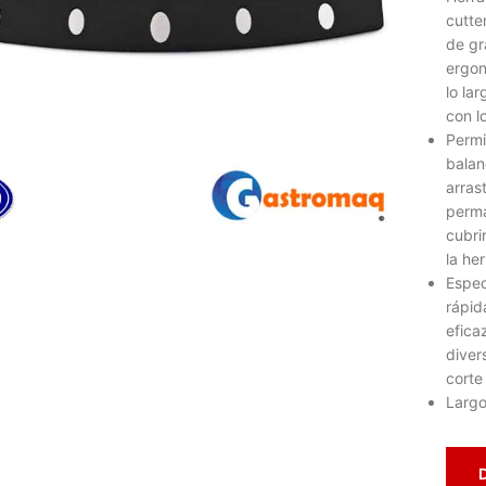
cutte
de gr
ergon
lo la
con l
Permi
balan
arras
lic para ampliar
perma
cubri
la he
Espec
rápid
efica
diver
corte
Largo