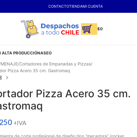
CONTACTO
TIENDA
MI CUENTA
$
0
 ALTA PRODUCCIÓN
ASEO
MENAJE
Cortadores de Empanadas y Pizzas
dor Pizza Acero 35 cm. Gastromaq
rtador Pizza Acero 35 cm.
astromaq
.250
+IVA
mienta de corte profesional de diseño tipo “mecedora” (rocker