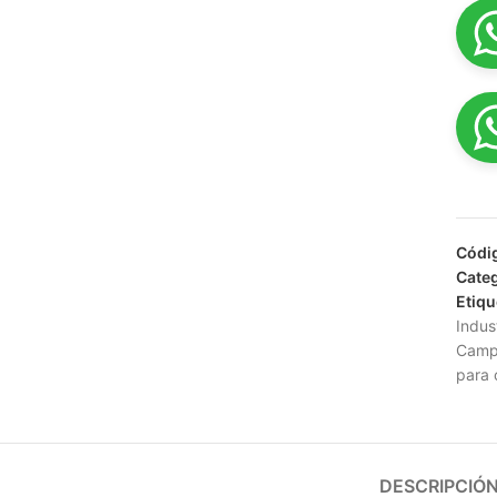
Códi
Categ
Etiqu
Indust
Campa
para 
DESCRIPCIÓ