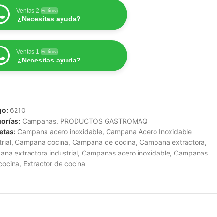
Ventas 2
En línea
¿Necesitas ayuda?
Ventas 1
En línea
¿Necesitas ayuda?
go:
6210
orías:
Campanas
,
PRODUCTOS GASTROMAQ
etas:
Campana acero inoxidable
,
Campana Acero Inoxidable
rial
,
Campana cocina
,
Campana de cocina
,
Campana extractora
,
na extractora industrial
,
Campanas acero inoxidable
,
Campanas
cocina
,
Extractor de cocina
N