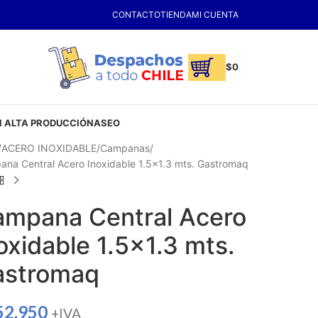
CONTACTO
TIENDA
MI CUENTA
$
0
 ALTA PRODUCCIÓN
ASEO
ACERO INOXIDABLE
Campanas
na Central Acero Inoxidable 1.5×1.3 mts. Gastromaq
mpana Central Acero
oxidable 1.5×1.3 mts.
astromaq
52.950
+IVA