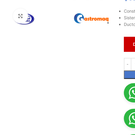
Const
Haga clic para ampliar
Siste
Ducto