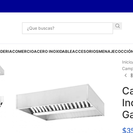
DERIA
COMERCIO
ACERO INOXIDABLE
ACCESORIOS
MENAJE
COCCIÓN
Inicio
Campa
Ca
In
G
$
3