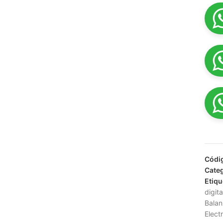
Códi
Categ
Etiqu
digita
Balan
Elect