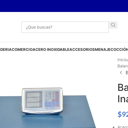
DERIA
COMERCIO
ACERO INOXIDABLE
ACCESORIOS
MENAJE
COCCIÓN
Inicio
Balan
Ba
In
$
9
Acer