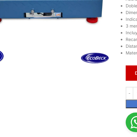
Doble
Dimen
Indic
3 me
Inclu
Recar
Dista
Mater
lic para ampliar