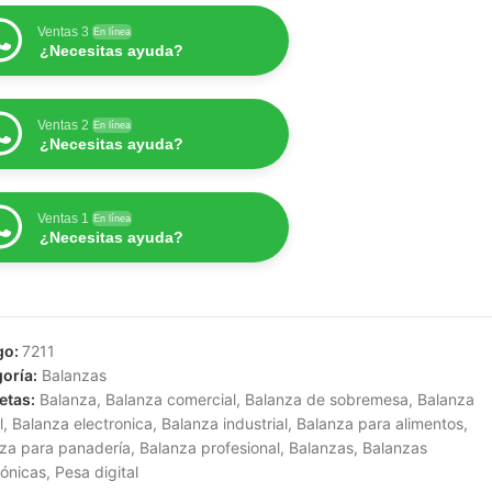
Ventas 3
En línea
¿Necesitas ayuda?
Ventas 2
En línea
¿Necesitas ayuda?
Ventas 1
En línea
¿Necesitas ayuda?
go:
7211
oría:
Balanzas
etas:
Balanza
,
Balanza comercial
,
Balanza de sobremesa
,
Balanza
l
,
Balanza electronica
,
Balanza industrial
,
Balanza para alimentos
,
za para panadería
,
Balanza profesional
,
Balanzas
,
Balanzas
rónicas
,
Pesa digital