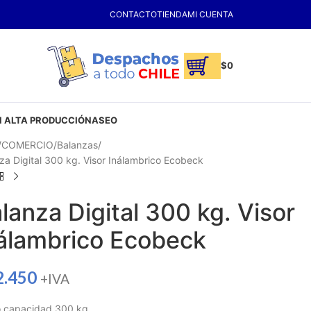
CONTACTO
TIENDA
MI CUENTA
$
0
 ALTA PRODUCCIÓN
ASEO
COMERCIO
Balanzas
za Digital 300 kg. Visor Inálambrico Ecobeck
lanza Digital 300 kg. Visor
álambrico Ecobeck
2.450
+IVA
o capacidad 300 kg