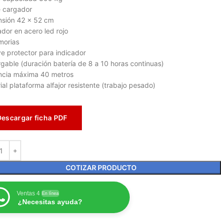
 cargador
sión 42 x 52 cm
ador en acero led rojo
morias
ye protector para indicador
gable (duración batería de 8 a 10 horas continuas)
ncia máxima 40 metros
ial plataforma alfajor resistente (trabajo pesado)
Descargar ficha PDF
COTIZAR PRODUCTO
Ventas 4
En línea
¿Necesitas ayuda?