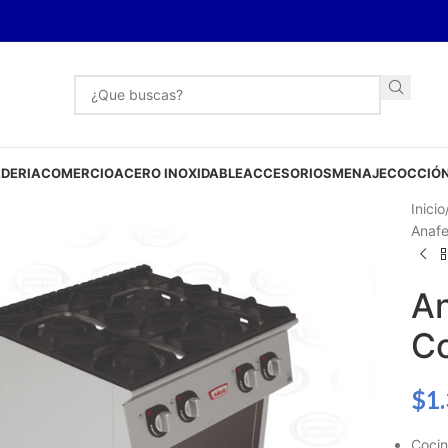
DERIA
COMERCIO
ACERO INOXIDABLE
ACCESORIOS
MENAJE
COCCIÓN
Inicio
Anafe
An
C
$
1
Cocin