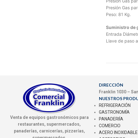
Presión Gas pa
Presión Gas pa
Peso: 81 Kg.
Suministro de 
Entrada Diámetr
Llave de paso a 
DIRECCIÓN
Franklin 1030 – Sa
NUESTROS PROD
REFRIGERACIÓN
GASTRONOMÍA
Venta de equipos gastronómicos para
PANADERIÍA
restaurantes, supermercados,
COMERCIO
panaderías, carnicerías, pizzerías,
ACERO INOXIDABLE
supermercados.