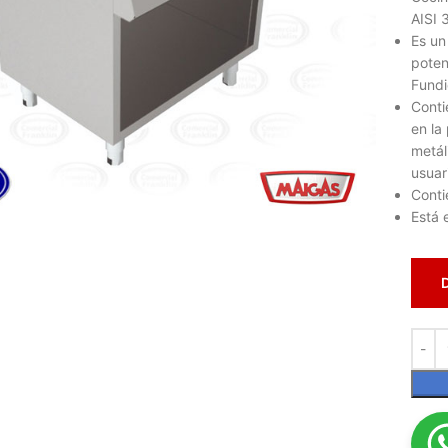
AISI 
Es un
poten
Fundi
Conti
en la
metál
usuar
lic para ampliar
Conti
Está 