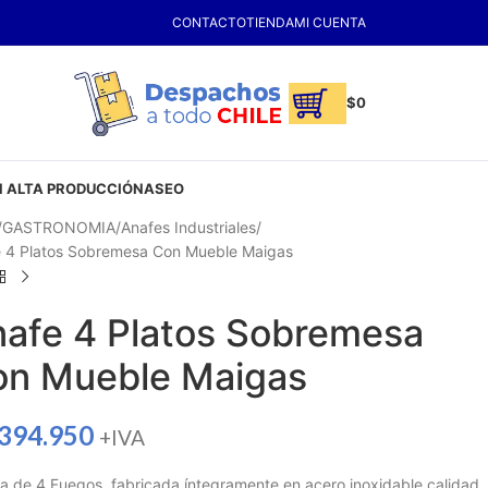
CONTACTO
TIENDA
MI CUENTA
$
0
 ALTA PRODUCCIÓN
ASEO
GASTRONOMIA
Anafes Industriales
 4 Platos Sobremesa Con Mueble Maigas
afe 4 Platos Sobremesa
on Mueble Maigas
.394.950
+IVA
a de 4 Fuegos, fabricada íntegramente en acero inoxidable calidad