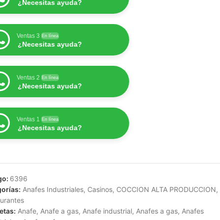
¿Necesitas ayuda?
Ventas 3
En línea
¿Necesitas ayuda?
Ventas 2
En línea
¿Necesitas ayuda?
Ventas 1
En línea
¿Necesitas ayuda?
go:
6396
orías:
Anafes Industriales
,
Casinos
,
COCCION ALTA PRODUCCION
,
urantes
etas:
Anafe
,
Anafe a gas
,
Anafe industrial
,
Anafes a gas
,
Anafes