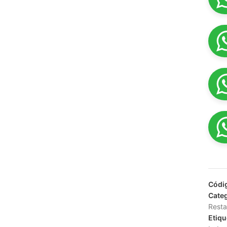
Códi
Categ
Resta
Etiqu