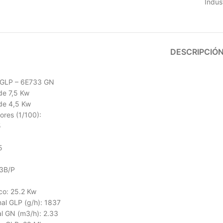
Indus
DESCRIPCIÓ
 GLP – 6E733 GN
e 7,5 Kw
de 4,5 Kw
ores (1/100):
5
5
H3B/P
o: 25.2 Kw
l GLP (g/h): 1837
 GN (m3/h): 2.33