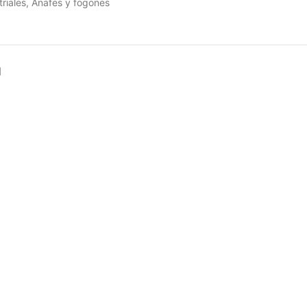
triales
,
Anafes y fogones
N