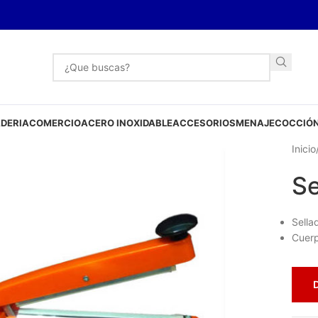
DERIA
COMERCIO
ACERO INOXIDABLE
ACCESORIOS
MENAJE
COCCIÓN
Inicio
Se
Sella
Cuerp