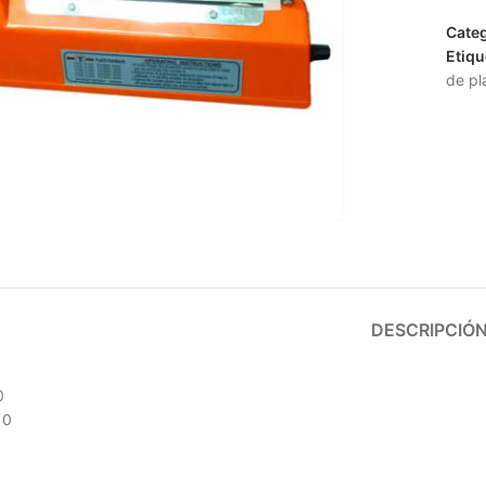
Categ
Etiqu
de pl
lic para ampliar
DESCRIPCIÓ
0
10