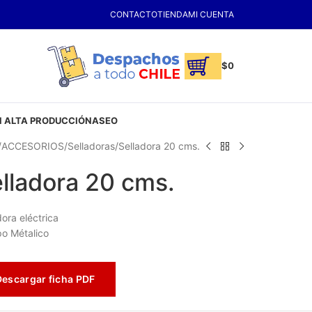
CONTACTO
TIENDA
MI CUENTA
$
0
 ALTA PRODUCCIÓN
ASEO
ACCESORIOS
Selladoras
Selladora 20 cms.
lladora 20 cms.
dora eléctrica
o Métalico
Descargar ficha PDF