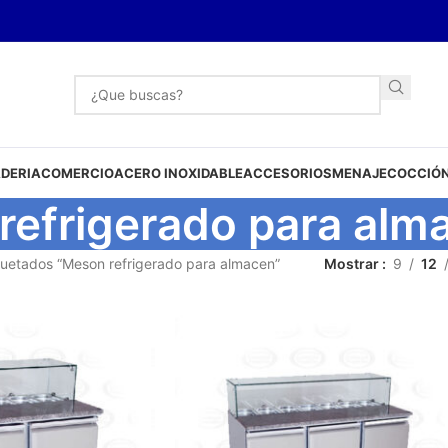
DERIA
COMERCIO
ACERO INOXIDABLE
ACCESORIOS
MENAJE
COCCIÓN
refrigerado para alm
quetados “Meson refrigerado para almacen”
Mostrar
9
12