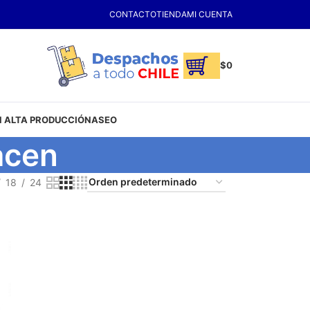
CONTACTO
TIENDA
MI CUENTA
$
0
 ALTA PRODUCCIÓN
ASEO
acen
18
24