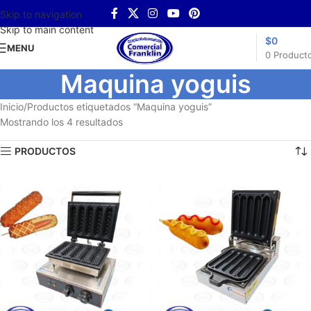
Skip to navigation
Skip to main content
$
0
MENU
0
Product
Maquina yoguis
Inicio
Productos etiquetados “Maquina yoguis”
Mostrando los 4 resultados
PRODUCTOS