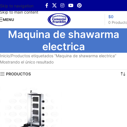
Skip to navigation
Skip to main content
$
0
MENU
0
Product
Maquina de shawarma
electrica
Inicio
Productos etiquetados “Maquina de shawarma electrica”
Mostrando el único resultado
PRODUCTOS