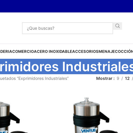
DERIA
COMERCIO
ACERO INOXIDABLE
ACCESORIOS
MENAJE
COCCIÓN
rimidores Industriale
uetados “Exprimidores Industriales”
Mostrar
9
12