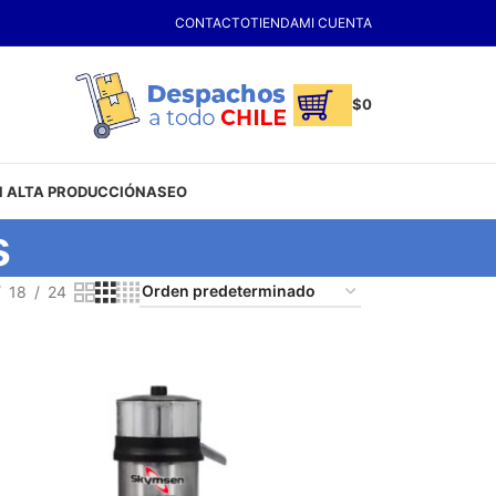
CONTACTO
TIENDA
MI CUENTA
$
0
 ALTA PRODUCCIÓN
ASEO
s
18
24